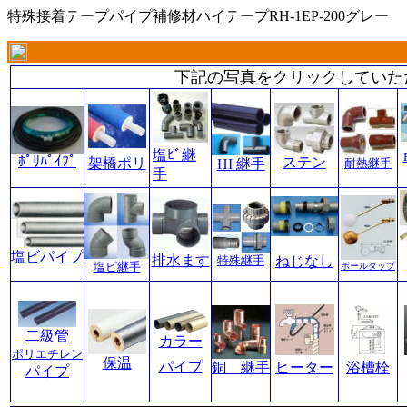
特殊接着テープパイプ補修材
ハイテープRH-1EP-200グレー
下記の写真をクリックしていた
塩ﾋﾞ継
ﾎﾟﾘﾊﾟｲﾌﾟ
ステン
架橋ポリ
HI 継手
耐熱継手
手
塩ビパイプ
排水ます
特殊継手
ねじなし
塩ビ継手
ボールタップ
二級管
カラー
ポリエチレン
保温
パイプ
銅 継手
ヒーター
浴槽栓
パイプ