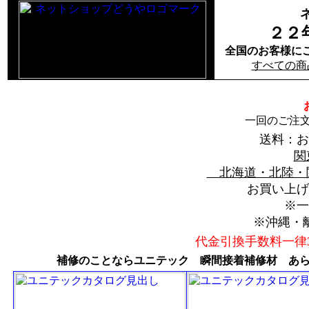
２２
全国のお客様に
すべての商
一回のご注文
送料：
北海道・北陸・
お買い上げ
※一
※沖縄・
代金引換手数料一律3
補修のことならユニテック 瞬間接着補修材 あら