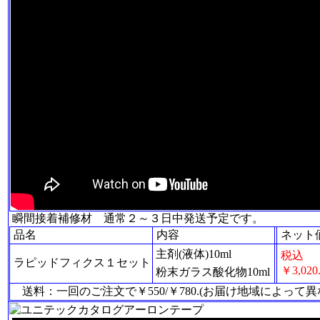
瞬間接着補修材 通常２～３日中発送予定です。
品名
内容
ネット
主剤(液体)10ml
税込
ラピッドフィクス１セット
￥3,020
粉末ガラス酸化物10ml
送料：一回のご注文で￥550/￥780.(お届け地域によっ