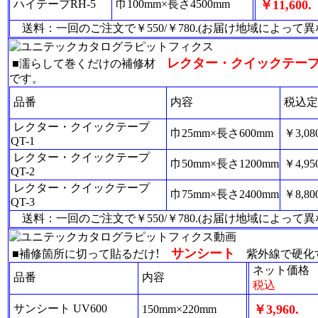
ハイテープRH-5
巾100mm×長さ4500mm
￥11,600.
送料：一回のご注文で￥550/￥780.(お届け地域によって
レクター・クイックテー
■濡らして巻くだけの補修材
です。
品番
内容
税込定
レクター・クイックテープ
巾25mm×長さ600mm
￥3,080
QT-1
レクター・クイックテープ
巾50mm×長さ1200mm
￥4,950
QT-2
レクター・クイックテープ
巾75mm×長さ2400mm
￥8,800
QT-3
送料：一回のご注文で￥550/￥780.(お届け地域によって
!
サンシート
■補修箇所に切って貼るだけ
紫外線で硬化す
ネット価格
品番
内容
税込
サンシート UV600
￥3,960.
150mm×220mm