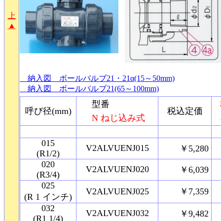
上
▲
納入図 ボールバルブ21・21α(15～50mm)
納入図 ボールバルブ21(65～100mm)
型番
呼び径(mm)
税込定価
N ねじ込み式
015
V2ALVUENJ015
￥5,280
(R1/2)
020
V2ALVUENJ020
￥6,039
(R3/4)
025
V2ALVUENJ025
￥7,359
(R 1 インチ)
032
V2ALVUENJ032
￥9,482
(R1 1/4)