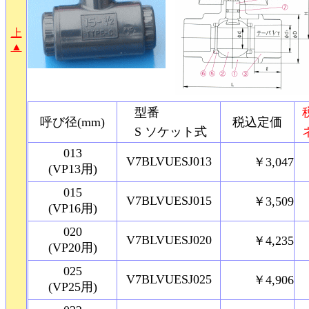
上
▲
型番
呼び径(mm)
税込定価
S ソケット式
013
V7BLVUESJ013
￥3,047
(VP13用)
015
V7BLVUESJ015
￥3,509
(VP16用)
020
V7BLVUESJ020
￥4,235
(VP20用)
025
V7BLVUESJ025
￥4,906
(VP25用)