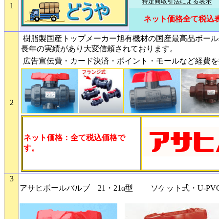
特定商取引法による表示
1
ネット価格全て税込
樹脂製国産
トップメーカー旭有機材の国産最高品ボール
長年の実績があり大変信頼されております。
広告宣伝費・カード決済・ポイント・モールなど経費を
2
ネット価格：全て税込価格で
す。
3
アサヒボールバルブ 21・21α型 ソケット式・U-PVC