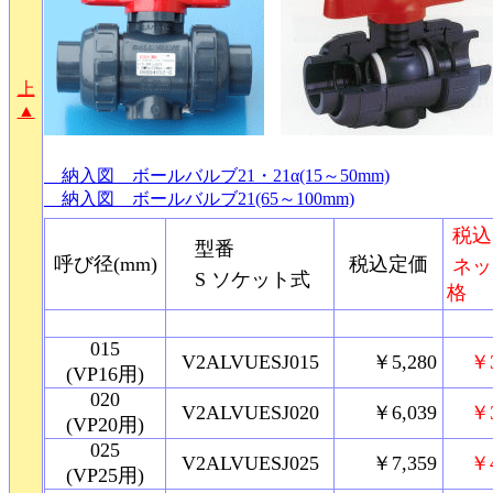
上
▲
納入図 ボールバルブ21・21α(15～50mm)
納入図 ボールバルブ21(65～100mm)
税込
型番
呼び径(mm)
税込定価
ネッ
S ソケット式
格
015
V2ALVUESJ015
￥5,280
￥
(VP16用)
020
V2ALVUESJ020
￥6,039
￥
(VP20用)
025
V2ALVUESJ025
￥7,359
￥
(VP25用)