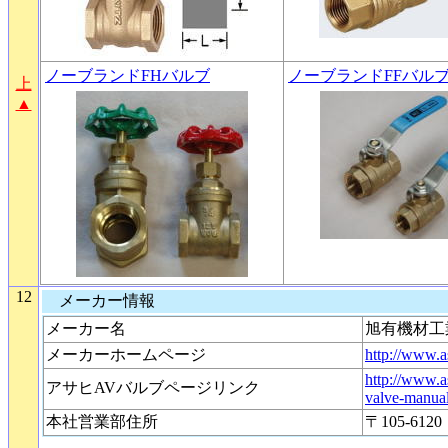
ノーブランドFHバルブ
ノーブランドFFバル
上
▲
12
メーカー情報
メーカー名
旭有機材工
メーカーホームページ
http://www.as
http://www.as
アサヒAVバルブページリンク
valve-manual
本社営業部住所
〒105-6