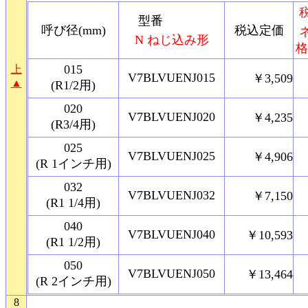
型番
呼び径(mm)
税込定価
N ねじ込み形
格
015
上
V7BLVUENJ015
￥3,509
▲
(R1/2用)
020
V7BLVUENJ020
￥4,235
(R3/4用)
025
V7BLVUENJ025
￥4,906
(R 1インチ用)
032
V7BLVUENJ032
￥7,150
(R1 1/4用)
040
V7BLVUENJ040
￥10,593
(R1 1/2用)
050
V7BLVUENJ050
￥13,464
(R 2インチ用)
8
6