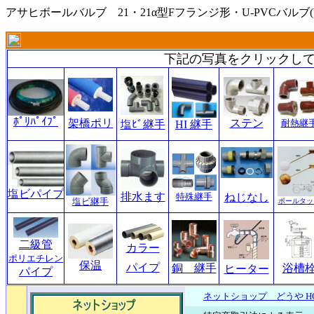
アサヒボールバルブ 21・21α型Fフランジ形・U-PVCバルブ(
下記の写真をクリックし
ﾎﾟﾘﾊﾟｲﾌﾟ
架橋ポリ
ステン
耐熱継
塩ﾋﾞ継手
HI 継手
塩ビパイプ
排水ます
特殊継手
ねじなし
塩ビ継手
ボールタッ
二級管
カラー
ポリエチレン
保温
パイプ
銅 継手
浴槽
ヒーター
パイプ
ネットショップ どうや H