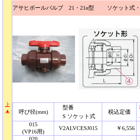
アサヒボールバルブ 21・21α型 ソケット式
上
型番
▲
呼び径(mm)
税込定価
S ソケット式
015
V2ALVCESJ015
￥6,556
(VP16用)
020