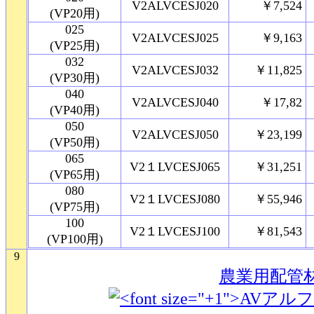
V2ALVCESJ020
￥7,524
(VP20用)
025
V2ALVCESJ025
￥9,163
(VP25用)
032
V2ALVCESJ032
￥11,825
(VP30用)
040
V2ALVCESJ040
￥17,82
(VP40用)
050
V2ALVCESJ050
￥23,199
(VP50用)
065
V2１LVCESJ065
￥31,251
(VP65用)
080
V2１LVCESJ080
￥55,946
(VP75用)
100
V2１LVCESJ100
￥81,543
(VP100用)
9
農業用配管