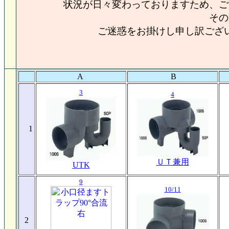
状況が日々変わっておりますため、ご
その
ご迷惑をお掛けし申し訳ござ
A
B
3
4
1
ＵＴ兼用
UTK
9
10/11
2