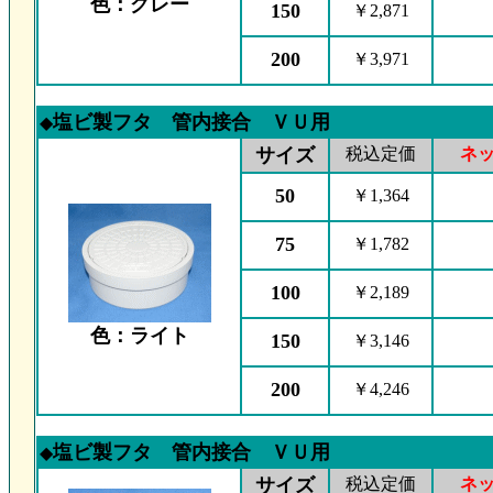
色：グレー
150
￥2,871
200
￥3,971
塩ビ製フタ 管内接合 ＶＵ用
◆
サイズ
税込定価
ネ
50
￥1,364
75
￥1,782
100
￥2,189
色：ライト
150
￥3,146
200
￥4,246
塩ビ製フタ 管内接合 ＶＵ用
◆
サイズ
税込定価
ネ