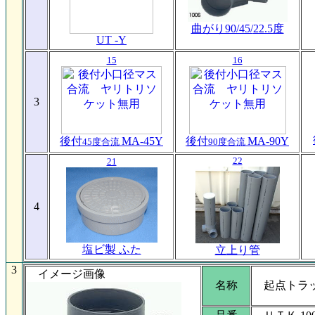
曲がり90/45/
22.5度
UT -Y
15
16
3
後付
MA-45Y
後付
MA-90Y
45度合流
90度合流
22
21
4
塩ビ製 ふた
立上り管
3
イメージ画像
名称
起点トラ