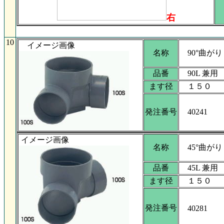
右
10
イメージ画像
名称
90°曲がり
品番
90L 兼用 1
ます径
１５０
発注番号
40241
イメージ画像
名称
45°曲がり
品番
45L 兼用 1
ます径
１５０
発注番号
40281