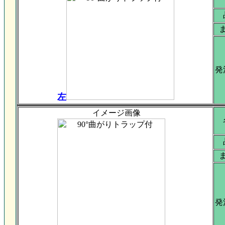
発
左
イメージ画像
発