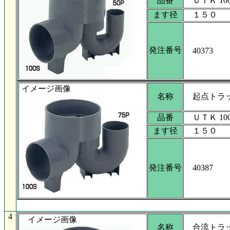
品番
ＵＴＫ 100
ます径
１５０
発注番号
40373
イメージ画像
名称
起点トラ
品番
ＵＴＫ 100
ます径
１５０
発注番号
40387
4
イメージ画像
名称
合流トラ