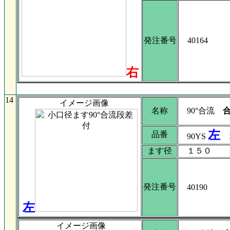
発注番号
40164
右
14
イメージ画像
名称
90°合流
左
品番
90YS
1
ます径
１５０
発注番号
40190
左
イメージ画像