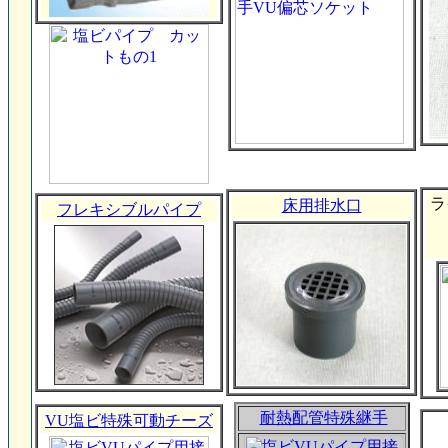
ラ
床用排水口
フレキシブルパイプ
耐熱配管特殊継手
VU塩ビ特殊可動チーズ