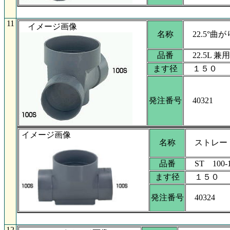
11
イメージ画像
名称
22.5°曲が
品番
22.5L 兼用 
ます径
１５０
発注番号
40321
イメージ画像
名称
ストレー
品番
ST 100-1
ます径
１５０
発注番号
40324
12