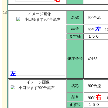
13
イメージ画像
名称
90°合流
左
品番
90Y
10
ます径
１５０
発注番号
40163
左
イメージ画像
名称
90°合流
右
品番
90Y
10
ます径
１５０