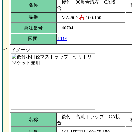
後付 90度合流左 CA接
名称
合
右
品番
MA-90Y
100-150
発注番号
40704
図面
PDF
17
イメージ
後付 合流トラップ CA接
名称
合
品番
MA-UT兼用100×75-150