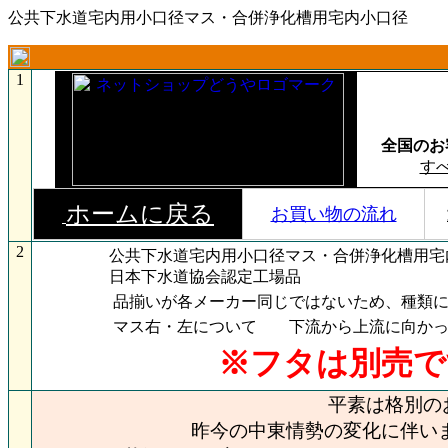
公共下水道宅内用小口径マス・合併浄化槽用宅内小口径
1
全国のお
す
ホームに戻る
お買い物の流れ
2
公共下水道宅内用小口径マス・合併浄化槽用宅
日本下水道協会認定工場品
品揃いが各メーカー同じではないため、種類に
マス右・左について 下流から上流に向か
※フタは別売で
平素は格別の
昨今の中東情勢の変化に伴い