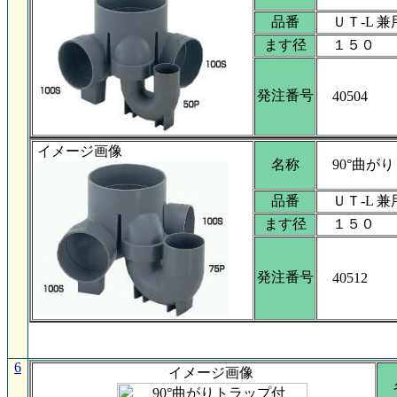
品番
ＵＴ-L 兼用
ます径
１５０
発注番号
40504
イメージ画像
名称
90°曲がり
品番
ＵＴ-L 兼用
ます径
１５０
発注番号
40512
6
イメージ画像