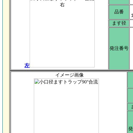
品番
ます径
発注番号
左
イメージ画像
発