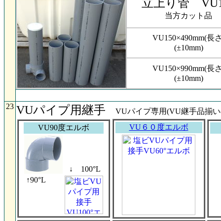
立上り管 VU1
当方カット品
VU150×490mm(長さ
(±10mm)
VU150×990mm(長さ
(±10mm)
23
VUパイプ用継手
VUパイプ専用(VU継手品揃い
VU６０度エルボ
VU90度エルボ
↓ 100°L
↑90°L