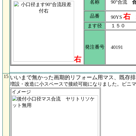
名称
90°合流
右
品番
90YS
1
ます径
１５０
発注番号
40191
右
15
いいまで無かった画期的リフォーム用マス、既存排
増設・改造に小スペースで接続可能になりました。ビ
イメージ