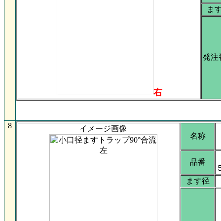
ま
発注
右
8
イメージ画像
名称
品番
ます径