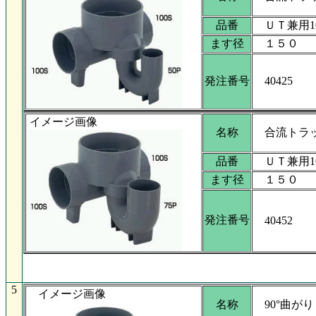
品番
ＵＴ兼用10
ます径
１５０
発注番号
40425
イメージ画像
名称
合流トラ
品番
ＵＴ兼用10
ます径
１５０
発注番号
40452
5
イメージ画像
名称
90°曲がり