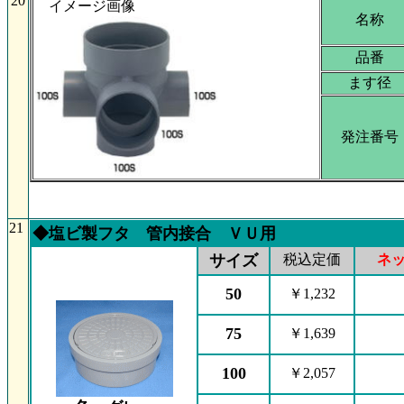
20
イメージ画像
名称
品番
ます径
発注番号
21
◆
塩ビ製フタ 管内接合 ＶＵ用
サイズ
税込定価
ネ
50
￥1,232
75
￥1,639
100
￥2,057