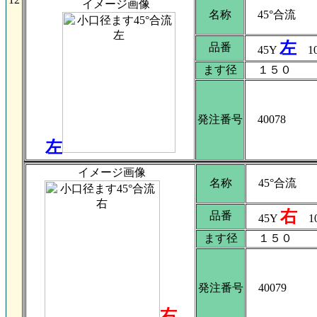
イメージ画像
名称
45°合流
左
品番
45Y
10
ます径
１５０
発注番号
40078
左
イメージ画像
名称
45°合流
右
品番
45Y
10
ます径
１５０
発注番号
40079
右