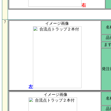
右
7
イメージ画像
名
品
ま
発注
左
イメージ画像
名
品