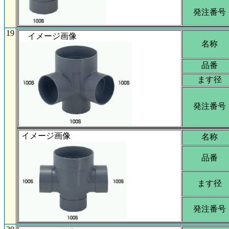
発注番号
19
イメージ画像
名称
品番
ます径
発注番号
イメージ画像
名称
品番
ます径
発注番号