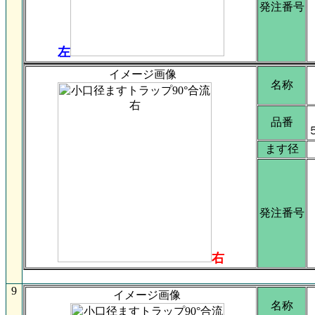
発注番号
左
イメージ画像
名称
品番
ます径
発注番号
右
9
イメージ画像
名称