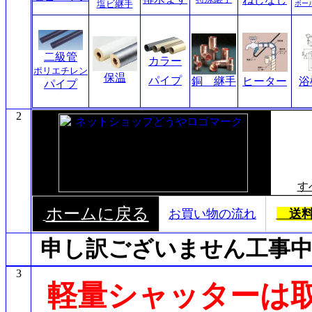
塩ビ継手
ボー
二級管
カラー
ポリエチレン
保温
パイプ
銅 継手
ヒーター
浴
パイプ
2
す
ホームに戻る
お買い物の流れ
送料
申し訳ございません工事中
3
軽量シャッターは