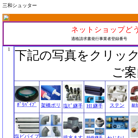
三和シュッター
ネットショップど
適格請求書発行事業者登録番号
1
下記の写真をクリッ
ご案
ﾎﾟﾘﾊﾟｲﾌﾟ
架橋ポリ
ステン
耐
塩ﾋﾞ継手
HI 継手
塩ビパイプ
排水ます
特殊継手
ねじなし