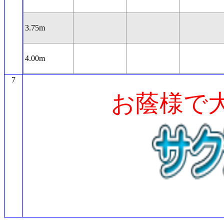
3.75m
4.00m
7
お蔭様で