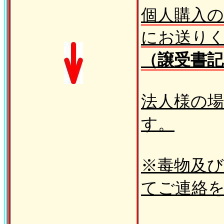
個人購入
にお送り
（譲受書
法人様の
す。
※毒物及
てご連絡