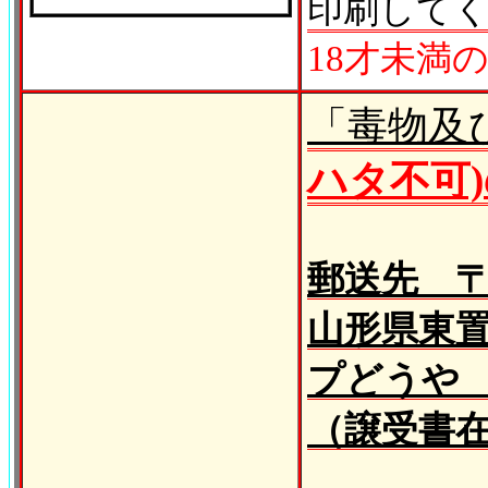
印刷して
18才未満
「毒物及
ハタ不可
郵送先 〒99
山形県東置
プどうや
（譲受書