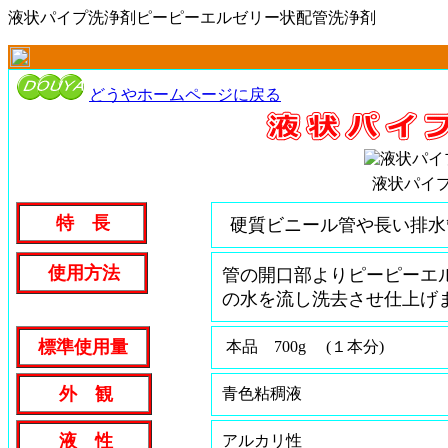
液状パイプ洗浄剤ピーピーエル
ゼリー状配管洗浄剤
どうやホームページに戻る
液状パイ
特 長
硬質ビニール管や長い排水
使用方法
管の開口部よりピーピーエ
の水を流し洗去させ仕上げ
標準使用量
本品 700g (１本分)
外 観
青色粘稠液
液 性
アルカリ性