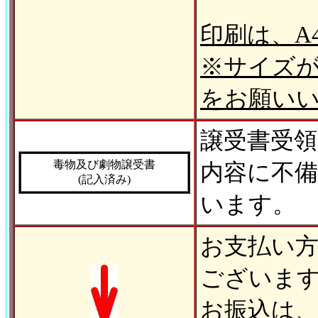
印刷は、A
※サイズが
をお願い
譲受書受領
毒物及び劇物譲受書
内容に不
(記入済み)
います。
お支払い方
ございま
お振込は