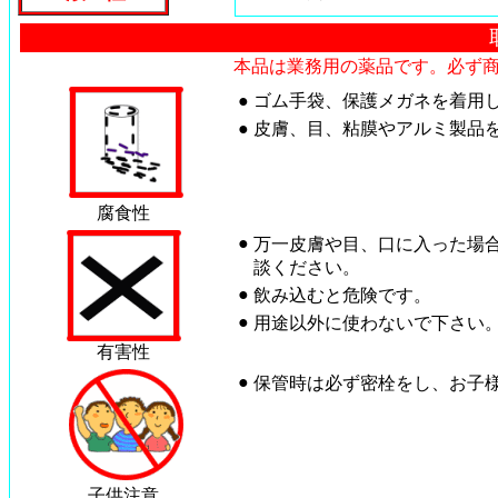
本品は業務用の薬品です。必ず
●
ゴム手袋、保護メガネを着用
●
皮膚、目、粘膜やアルミ製品
腐食性
●
万一皮膚や目、口に入った場
談ください。
●
飲み込むと危険です。
●
用途以外に使わないで下さい
有害性
●
保管時は必ず密栓をし、お子
子供注意