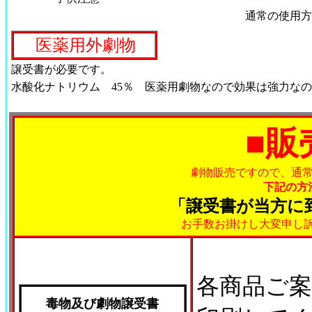
通常の使用
医薬用外劇物
譲受書が必要です。
水酸化ナトリウム 45％ 医薬用劇物なので効果は強力な
■販
劇物販売ですので、通
下記の方
「譲受書が当方に
お手数お掛けし大変申し
各商品ご
毒物及び劇物譲受書