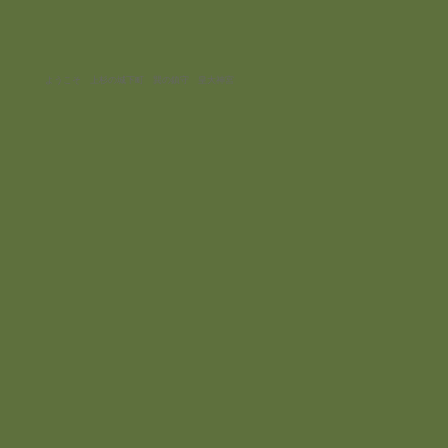
ようこそ 上杉の城下町 巽の鎮守 皇大神宮